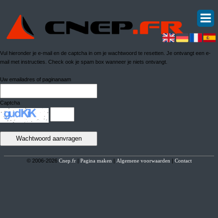
Vul hieronder je e-mail en de captcha in om je wachtwoord te resetten. Je ontvangt een e-
mail met instructies. Check ook je spam box wanneer je niets ontvangt.
Uw emailadres of paginanaam
Captcha
© 2006-2026
Cnep.fr
|
Pagina maken
|
Algemene voorwaarden
|
Contact